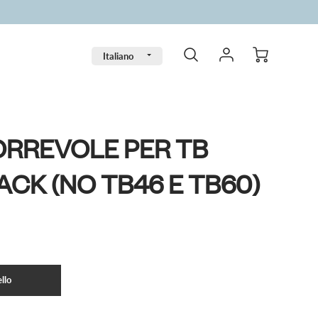
Lingua
Italiano
ORREVOLE PER TB
ACK (NO TB46 E TB60)
llo
llo