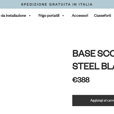
SPEDIZIONE GRATUITA IN ITALIA
o da installazione
Frigo portatili
Accessori
Casseforti
BASE SC
STEEL BL
€388
Errore nel carre
Aggiungi al carre
Aggiunto