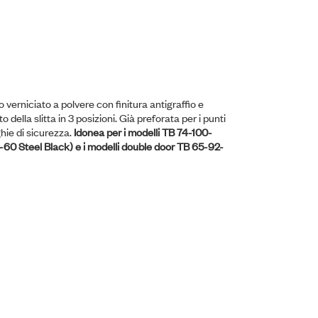
o verniciato a polvere con finitura antigraffio e
ella slitta in 3 posizioni. Già preforata per i punti
ghie di sicurezza.
Idonea per i modelli TB 74-100-
-60 Steel Black) e i modelli double door TB 65-92-