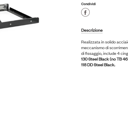
Condividi
Share
on
Descrizione
Facebook
Realizzata in solido acciai
meccanismo di scorrimento d
di fissaggio, include 4 cin
130 Steel Black (no TB 46
118 DD Steel Black.