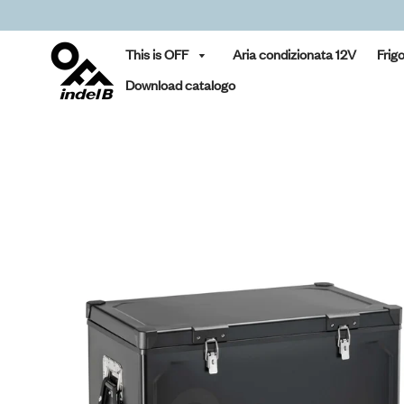
This is OFF
Aria condizionata 12V
Frig
Download catalogo